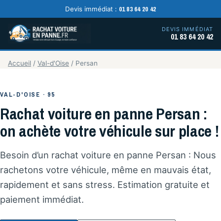
01 83 64 20 42
Devis immédiat :
DEVIS IMMÉDIAT
01 83 64 20 42
Accueil
/
Val-d'Oise
/
Persan
VAL-D'OISE · 95
Rachat voiture en panne Persan :
on achète votre véhicule sur place !
Besoin d’un rachat voiture en panne Persan : Nous
rachetons votre véhicule, même en mauvais état,
rapidement et sans stress. Estimation gratuite et
paiement immédiat.