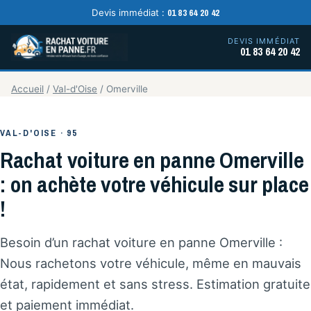
01 83 64 20 42
Devis immédiat :
DEVIS IMMÉDIAT
01 83 64 20 42
Accueil
/
Val-d'Oise
/
Omerville
VAL-D'OISE · 95
Rachat voiture en panne Omerville
: on achète votre véhicule sur place
!
Besoin d’un rachat voiture en panne Omerville :
Nous rachetons votre véhicule, même en mauvais
état, rapidement et sans stress. Estimation gratuite
et paiement immédiat.