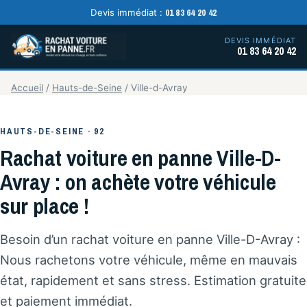
01 83 64 20 42
Devis immédiat :
DEVIS IMMÉDIAT
01 83 64 20 42
Accueil
/
Hauts-de-Seine
/
Ville-d-Avray
HAUTS-DE-SEINE · 92
Rachat voiture en panne Ville-D-
Avray : on achète votre véhicule
sur place !
Besoin d’un rachat voiture en panne Ville-D-Avray :
Nous rachetons votre véhicule, même en mauvais
état, rapidement et sans stress. Estimation gratuite
et paiement immédiat.