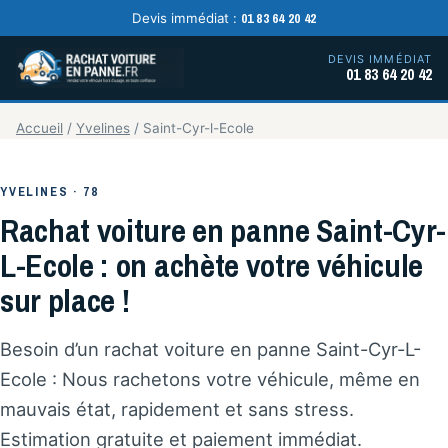
01 83 64 20 42
Devis immédiat :
DEVIS IMMÉDIAT
01 83 64 20 42
Accueil
/
Yvelines
/
Saint-Cyr-l-Ecole
YVELINES · 78
Rachat voiture en panne Saint-Cyr-
L-Ecole : on achète votre véhicule
sur place !
Besoin d’un rachat voiture en panne Saint-Cyr-L-
Ecole : Nous rachetons votre véhicule, même en
mauvais état, rapidement et sans stress.
Estimation gratuite et paiement immédiat.