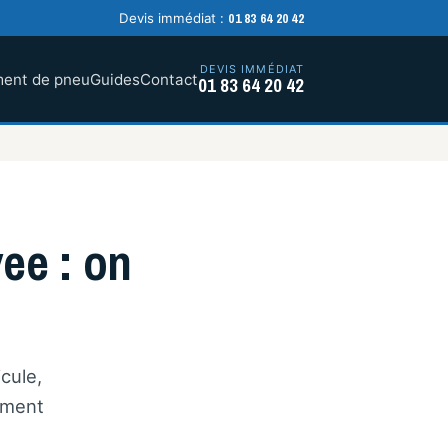
01 83 64 20 42
Devis immédiat :
DEVIS IMMÉDIAT
ent de pneu
Guides
Contact
01 83 64 20 42
ee : on
cule,
ement