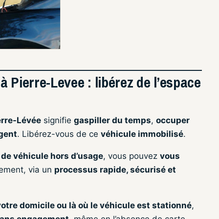
 Pierre-Levee : libérez de l’espace
erre-Lévée
signifie
gaspiller du temps
,
occuper
rgent
. Libérez-vous de ce
véhicule immobilisé
.
 de véhicule hors d’usage
, vous pouvez
vous
ement, via un
processus rapide, sécurisé et
votre domicile ou là où le véhicule est stationné
,
 sans engagement
, même en l’absence de carte