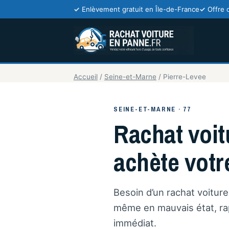
Enlèvement gratuit en Île-de-France
Offre 
Accueil
/
Seine-et-Marne
/
Pierre-Levee
SEINE-ET-MARNE · 77
Rachat voit
achète votr
Besoin d’un rachat voitur
même en mauvais état, rap
immédiat.