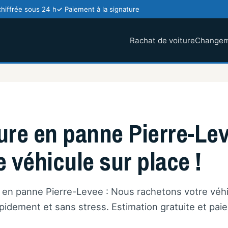
chiffrée sous 24 h
Paiement à la signature
Rachat de voiture
Changem
ure en panne Pierre-Lev
e véhicule sur place !
e en panne Pierre-Levee : Nous rachetons votre véhi
idement et sans stress. Estimation gratuite et pai