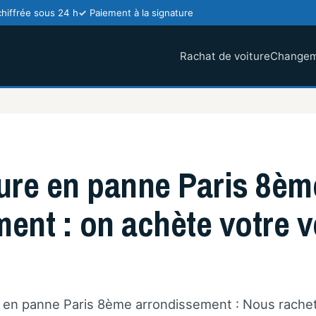
chiffrée sous 24 h
Paiement à la signature
Rachat de voiture
Changem
ure en panne Paris 8èm
ent : on achète votre v
re en panne Paris 8ème arrondissement : Nous rache