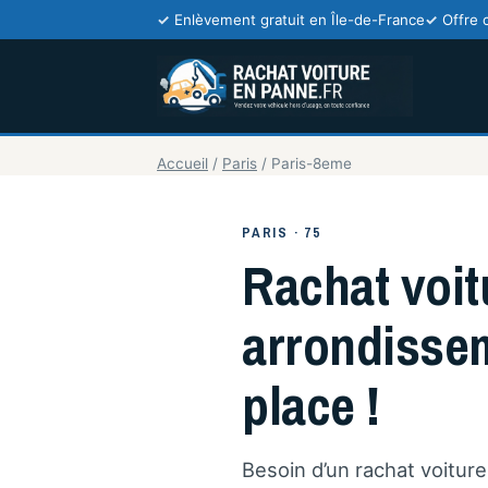
Enlèvement gratuit en Île-de-France
Offre 
Accueil
/
Paris
/
Paris-8eme
PARIS · 75
Rachat voit
arrondissem
place !
Besoin d’un rachat voitu