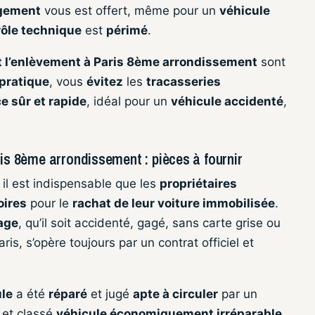
gement
vous est offert, même pour un
véhicule
rôle technique
est
périmé
.
 l’enlèvement à Paris 8ème arrondissement
sont
 pratique
, vous
évitez
les
tracasseries
e sûr et rapide
, idéal pour un
véhicule accidenté
,
ris 8ème arrondissement : pièces à fournir
, il est indispensable que les
propriétaires
oires
pour le
rachat de leur voiture immobilisée
.
sage
, qu’il soit accidenté, gagé, sans carte grise ou
s, s’opère toujours par un contrat officiel et
le
a été
réparé
et jugé
apte à circuler
par un
et classé
véhicule économiquement irréparable