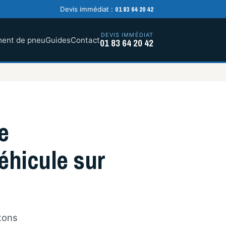
01 83 64 20 42
Devis immédiat :
DEVIS IMMÉDIAT
ent de pneu
Guides
Contact
01 83 64 20 42
e
éhicule sur
tons