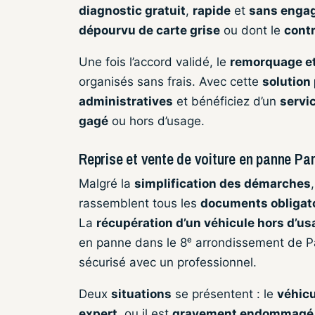
diagnostic gratuit
,
rapide
et
sans enga
dépourvu de carte grise
ou dont le
cont
Une fois l’accord validé, le
remorquage et
organisés sans frais. Avec cette
solution
administratives
et bénéficiez d’un
servic
gagé
ou hors d’usage.
Reprise et vente de voiture en panne Pa
Malgré la
simplification des démarches
rassemblent tous les
documents obligat
La
récupération d’un véhicule hors d’u
en panne dans le 8ᵉ arrondissement de Pari
sécurisé avec un professionnel.
Deux
situations
se présentent : le
véhicu
expert
, ou il est
gravement endommagé