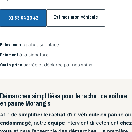
Estimer mon véhicule
01 83 64 20 42
Enlèvement
gratuit sur place
Paiement
à la signature
Carte grise
barrée et déclarée par nos soins
Démarches simplifiées pour le rachat de voiture
en panne Morangis
Afin de
simplifier le rachat
d’un
véhicule en panne
ou
endommagé
, notre
équipe
intervient directement
chez
vous
et gère l’ensemble des
démarches
. La première