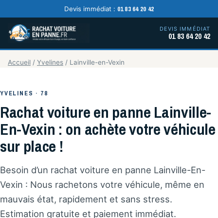
01 83 64 20 42
Devis immédiat :
DEVIS IMMÉDIAT
01 83 64 20 42
Accueil
/
Yvelines
/
Lainville-en-Vexin
YVELINES · 78
Rachat voiture en panne Lainville-
En-Vexin : on achète votre véhicule
sur place !
Besoin d’un rachat voiture en panne Lainville-En-
Vexin : Nous rachetons votre véhicule, même en
mauvais état, rapidement et sans stress.
Estimation gratuite et paiement immédiat.