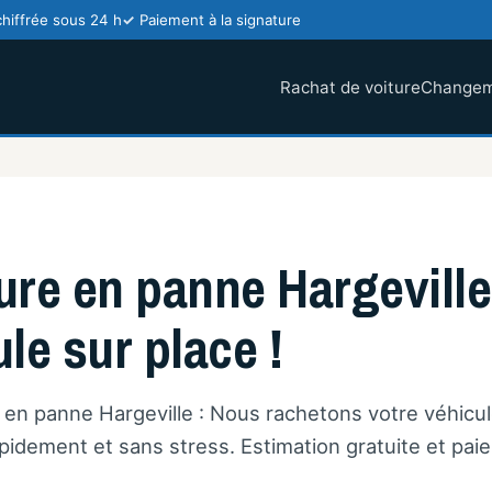
chiffrée sous 24 h
Paiement à la signature
Rachat de voiture
Changem
ure en panne Hargeville
le sur place !
e en panne Hargeville : Nous rachetons votre véhicul
idement et sans stress. Estimation gratuite et pai