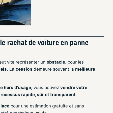
 le rachat de voiture en panne
ut vite représenter un
obstacle
, pour les
els
. La
cession
demeure souvent la
meilleure
le hors d’usage
, vous pouvez
vendre votre
rocessus rapide, sûr et transparent
.
place
pour une estimation gratuite et sans
trôle technique valide.