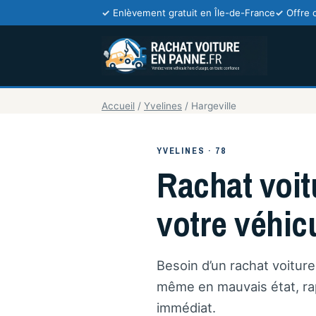
Enlèvement gratuit en Île-de-France
Offre 
Accueil
/
Yvelines
/
Hargeville
YVELINES · 78
Rachat voit
votre véhicu
Besoin d’un rachat voitur
même en mauvais état, rap
immédiat.