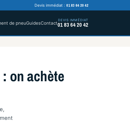
01 83 64 20 42
Devis immédiat :
DEVIS IMMÉDIAT
ent de pneu
Guides
Contact
01 83 64 20 42
 : on achète
e,
ement