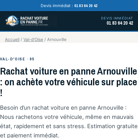
01 83 64 20 42
Devis immédiat :
DEVIS IMMÉDIAT
01 83 64 20 42
Accueil
/
Val-d'Oise
/
Arnouville
VAL-D'OISE · 95
Rachat voiture en panne Arnouville
: on achète votre véhicule sur place
!
Besoin d’un rachat voiture en panne Arnouville :
Nous rachetons votre véhicule, même en mauvais
état, rapidement et sans stress. Estimation gratuite
et paiement immédiat.