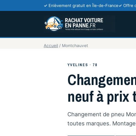
Enlèvement gratuit en Île-de-France
Offre 
Accueil
/
Montchauvet
YVELINES · 78
Changement
neuf à prix t
Changement de pneu Montc
toutes marques. Montage e