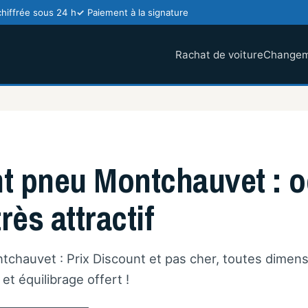
chiffrée sous 24 h
Paiement à la signature
Rachat de voiture
Changem
 pneu Montchauvet : o
rès attractif
hauvet : Prix Discount et pas cher, toutes dimens
t équilibrage offert !