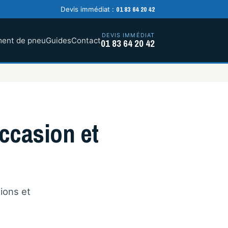
01 83 64 20 42
Devis immédiat :
DEVIS IMMÉDIAT
ent de pneu
Guides
Contact
01 83 64 20 42
ccasion et
ions et