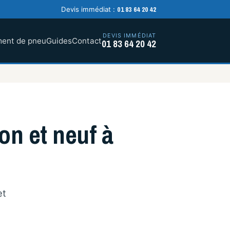
01 83 64 20 42
Devis immédiat :
DEVIS IMMÉDIAT
ent de pneu
Guides
Contact
01 83 64 20 42
n et neuf à
et