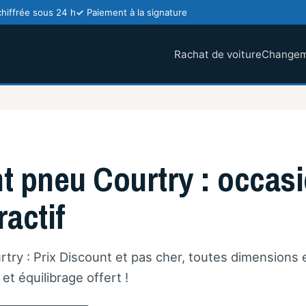
chiffrée sous 24 h
Paiement à la signature
Rachat de voiture
Changem
pneu Courtry : occasio
ractif
y : Prix Discount et pas cher, toutes dimensions 
t équilibrage offert !