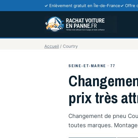
Enlèvement gratuit en Île-de-France
Offre 
Accueil
/
Courtry
SEINE-ET-MARNE · 77
Changement 
prix très att
Changement de pneu Courtr
toutes marques. Montage e