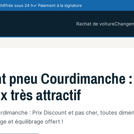
chiffrée sous 24 h
Paiement à la signature
Rachat de voiture
Changem
 pneu Courdimanche :
x très attractif
imanche : Prix Discount et pas cher, toutes dime
e et équilibrage offert !