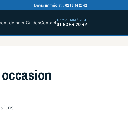
01 83 64 20 42
Devis immédiat :
DEVIS IMMÉDIAT
ent de pneu
Guides
Contact
01 83 64 20 42
 occasion
nsions