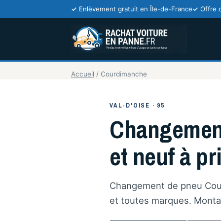
Enlèvement gratuit en Île-de-France
Offre 
Accueil
/
Courdimanche
VAL-D'OISE · 95
Changement
et neuf à pri
Changement de pneu Courd
et toutes marques. Montag