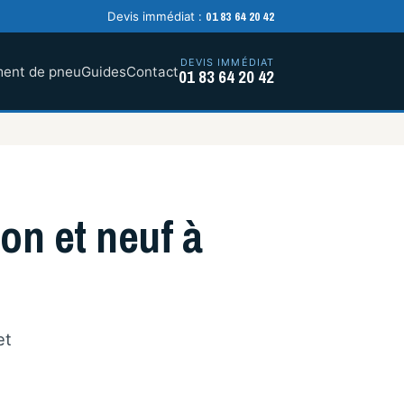
01 83 64 20 42
Devis immédiat :
DEVIS IMMÉDIAT
ent de pneu
Guides
Contact
01 83 64 20 42
n et neuf à
et