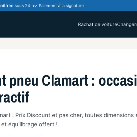
chiffrée sous 24 h
Paiement à la signature
Rachat de voiture
Changem
pneu Clamart : occasio
ractif
t : Prix Discount et pas cher, toutes dimensions 
t équilibrage offert !