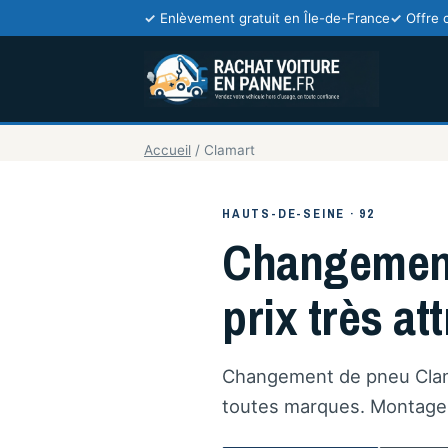
Enlèvement gratuit en Île-de-France
Offre 
Accueil
/
Clamart
HAUTS-DE-SEINE · 92
Changement 
prix très att
Changement de pneu Clamar
toutes marques. Montage e